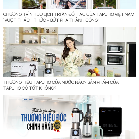
CHƯƠNG TRÌNH DU LỊCH TRI ÂN ĐỐI TÁC CỦA TAPUHO VIỆT NAM:
“VƯỢT THÁCH THỨC – BỨT PHÁ THÀNH CÔNG”
THƯƠNG HIỆU TAPUHO CỦA NƯỚC NÀO? SẢN PHẨM CỦA
TAPUHO CÓ TỐT KHÔNG?