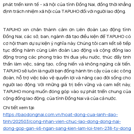
phát triển kinh tế - xã hội của tỉnh Đồng Nai, đồng thời khẳng
định trách nhiệm xã hội của TAPUHO đối với người lao động.
TAPUHO xin chân thành cảm ơn Liên đoàn Lao động tỉnh
Đồng Nai, các sở, ban, ngành đã tạo điều kiện để TAPUHO có
cơ hội tham dự sự kiện ý nghĩa này. Chúng tôi cam kết sẽ tiếp
tục đồng hành cùng Liên đoàn Lao động và cộng đồng lao
động trong các phong trào thi đua yêu nước, thúc đẩy tinh
thần làm việc, sáng tạo, cống hiến và không ngừng cải tiến.
TAPUHO sẽ luôn là người bạn đồng hành tin cậy của các công
đoàn, hỗ trợ việc bảo vệ quyền lợi và nâng cao đời sống cho
người lao động. Với những giá trị bền vững và cam kết này,
TAPUHO mong muốn đóng góp vào sự phát triển chung của
cộng đồng lao động, của tỉnh Đồng Nai và của cả nước.
Chi tiết xem tại:
https://baodongnai.com.vn/hoat-dong-cua-lanh-dao-
tinh/202503/cong-nhan-vien-chuc-lao-dong-dong-nai-
dong-gop-gan-46-ngan-sang-kien-lam-loi-tren-238-ty-dong