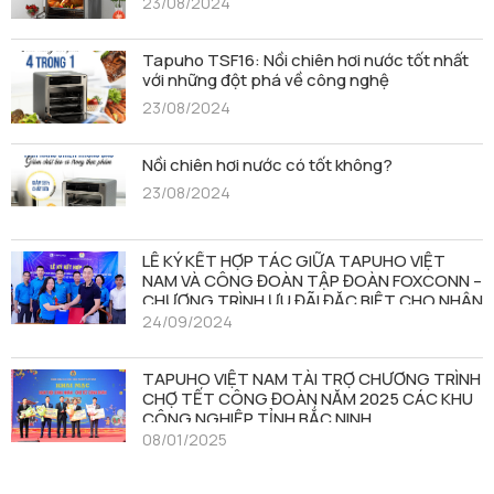
23/08/2024
Tapuho TSF16: Nồi chiên hơi nước tốt nhất
với những đột phá về công nghệ
23/08/2024
Nồi chiên hơi nước có tốt không?
23/08/2024
LỄ KÝ KẾT HỢP TÁC GIỮA TAPUHO VIỆT
NAM VÀ CÔNG ĐOÀN TẬP ĐOÀN FOXCONN –
CHƯƠNG TRÌNH ƯU ĐÃI ĐẶC BIỆT CHO NHÂN
VIÊN FOXCONN TẠI VIỆT NAM
24/09/2024
TAPUHO VIỆT NAM TÀI TRỢ CHƯƠNG TRÌNH
CHỢ TẾT CÔNG ĐOÀN NĂM 2025 CÁC KHU
CÔNG NGHIỆP TỈNH BẮC NINH
08/01/2025