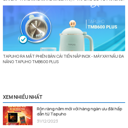
TAPUHO RA MẮT PHIÊN BẢN CẢI TIẾN NẮP INOX - MÁY XAY NẤU ĐA
NĂNG TAPUHO TMB600 PLUS
XEM NHIỀU NHẤT
Rộn ràng năm mới với hàng ngàn ưu đãi hấp
dẫn từ Tapuho
31/12/2023