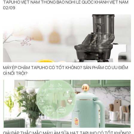
TAPUHO VIỆT NAM THÔNG BÁO NGHỈ LỄ QUỐC KHÁNH VIỆT NAM
02/09
MÁY ÉP CHẬM TAPUHO CÓ TỐT KHÔNG? SẢN PHẨM CÓ ƯU ĐIỂM
GÌ NỔI TRỘI?
GIẢI ĐÁP THẮC MẮC MÁY LÀM SỮA HẠT TAPUHO CÓ TỐT KHÔNG?