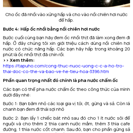
Cho ốc đã nhồi vào xửng hấp và cho vào nồi chiên hơi nước
để hấp.
Bước 4: Hấp ốc nhồi bằng nồi chiên hơi nước
Bước cuối cùng bạn hãy đem ốc nhồi thịt đã làm xong đem đi
hấp. Ở đây chúng tôi xin giới thiệu cách dùng nồi chiên hơi
nước có chức năng hấp. Các bạn hãy hấp trong khoảng 20
phút là ốc nhồi thịt đã chín rồi.
>> Xem thêm:
https://tapuho.com/cong-thuc-nuoc-uong-c-c-a-ho-tro-
thai-doc-co-the-va-bao-ve-he-tieu-hoa-3396.htm
Phần quan trọng nhất đó chính là pha nước chấm ốc
Các bạn có thể pha nước chấm ốc theo công thức của mình
dưới đây nhé:
Bước 1: Bạn băm nhỏ các loại gia vị tỏi, ớt, gừng và sả. Còn lá
chanh bạn đem đi thái sợi nhỏ
Bước 2: Bạn lấy 1 chiếc bát nhỏ sau đó cho 1 ít nước sôi để
nguội và cho thêm 2 thìa canh nước mắm, thêm 3 thìa cafe
đường, 1 thìa nước cốt chanh. Sau đó, bạn cho phần gừng sả