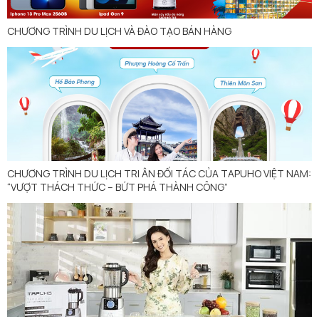
CHƯƠNG TRÌNH DU LỊCH VÀ ĐÀO TẠO BÁN HÀNG
CHƯƠNG TRÌNH DU LỊCH TRI ÂN ĐỐI TÁC CỦA TAPUHO VIỆT NAM:
“VƯỢT THÁCH THỨC – BỨT PHÁ THÀNH CÔNG”