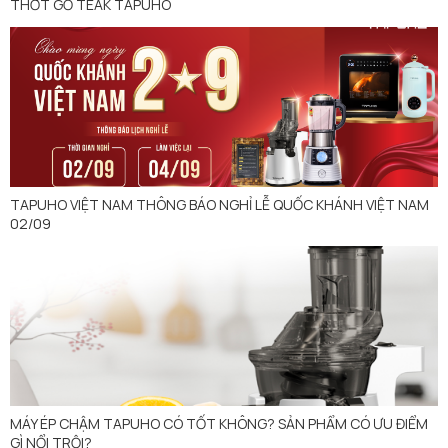
THỚT GỖ TEAK TAPUHO
TAPUHO VIỆT NAM THÔNG BÁO NGHỈ LỄ QUỐC KHÁNH VIỆT NAM
02/09
MÁY ÉP CHẬM TAPUHO CÓ TỐT KHÔNG? SẢN PHẨM CÓ ƯU ĐIỂM
GÌ NỔI TRỘI?