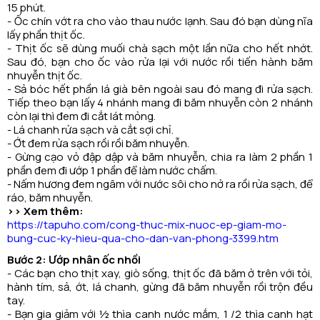
15 phút.
- Ốc chín vớt ra cho vào thau nước lạnh. Sau đó bạn dùng nĩa
lấy phần thịt ốc.
- Thịt ốc sẽ dùng muối chà sạch một lần nữa cho hết nhớt.
Sau đó, bạn cho ốc vào rửa lại với nước rồi tiến hành băm
nhuyễn thịt ốc.
- Sả bóc hết phần lá già bên ngoài sau đó mang đi rửa sạch.
Tiếp theo bạn lấy 4 nhánh mang đi băm nhuyễn còn 2 nhánh
còn lại thì đem đi cắt lát mỏng.
- Lá chanh rửa sạch và cắt sợi chỉ.
- Ớt đem rửa sạch rồi rồi băm nhuyễn.
- Gừng cạo vỏ đập dập và băm nhuyễn, chia ra làm 2 phần 1
phần đem đi ướp 1 phần để làm nước chấm.
- Nấm hương đem ngâm với nước sôi cho nở ra rồi rửa sạch, để
ráo, băm nhuyễn.
>> Xem thêm:
https://tapuho.com/cong-thuc-mix-nuoc-ep-giam-mo-
bung-cuc-ky-hieu-qua-cho-dan-van-phong-3399.htm
Bước 2: Ướp nhân ốc nhồi
- Các bạn cho thịt xay, giò sống, thịt ốc đã băm ở trên với tỏi,
hành tím, sả, ớt, lá chanh, gừng đã băm nhuyễn rồi trộn đều
tay.
- Bạn gia giảm với ½ thìa canh nước mắm, 1 /2 thìa canh hạt