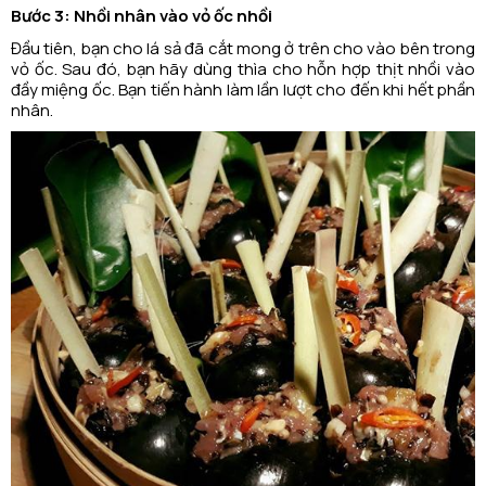
Bước 3: Nhồi nhân vào vỏ ốc nhồi
Đầu tiên, bạn cho lá sả đã cắt mong ở trên cho vào bên trong
vỏ ốc. Sau đó, bạn hãy dùng thìa cho hỗn hợp thịt nhồi vào
đầy miệng ốc. Bạn tiến hành làm lần lượt cho đến khi hết phần
nhân.