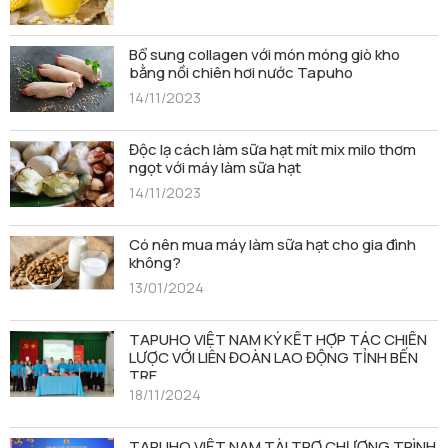
Bổ sung collagen với món móng giò kho
bằng nồi chiên hơi nước Tapuho
14/11/2023
Độc lạ cách làm sữa hạt mít mix milo thơm
ngọt với máy làm sữa hạt
14/11/2023
Có nên mua máy làm sữa hạt cho gia đình
không?
13/01/2024
TAPUHO VIỆT NAM KÝ KẾT HỢP TÁC CHIẾN
LƯỢC VỚI LIÊN ĐOÀN LAO ĐỘNG TỈNH BẾN
TRE
18/11/2024
TAPUHO VIỆT NAM TÀI TRỢ CHƯƠNG TRÌNH