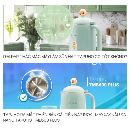
GIẢI ĐÁP THẮC MẮC MÁY LÀM SỮA HẠT TAPUHO CÓ TỐT KHÔNG?
TAPUHO RA MẮT PHIÊN BẢN CẢI TIẾN NẮP INOX - MÁY XAY NẤU ĐA
NĂNG TAPUHO TMB600 PLUS