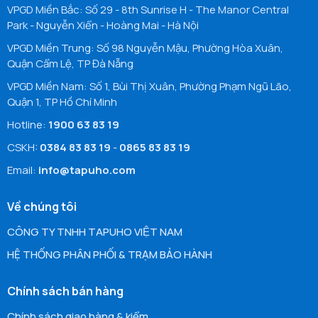
VPGD Miền Bắc: Số 29 - 8th Sunrise H - The Manor Central
Park - Nguyễn Xiển - Hoàng Mai - Hà Nội
VPGD Miền Trung: Số 98 Nguyễn Mậu, Phường Hòa Xuân,
Quận Cẩm Lệ, TP Đà Nẵng
VPGD Miền Nam: Số 1, Bùi Thị Xuân, Phường Phạm Ngũ Lão,
Quận 1, TP Hồ Chí Minh
Hotline:
1900 63 83 19
CSKH:
0384 83 83 19
-
0865 83 83 19
Email:
info@tapuho.com
Về chúng tôi
CÔNG TY TNHH TAPUHO VIỆT NAM
HỆ THỐNG PHÂN PHỐI & TRẠM BẢO HÀNH
Chính sách bán hàng
Chính sách giao hàng & kiểm