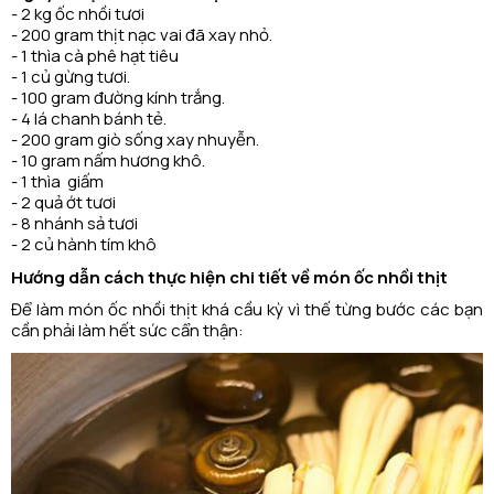
- 2 kg ốc nhồi tươi
- 200 gram thịt nạc vai đã xay nhỏ.
- 1 thìa cà phê hạt tiêu
- 1 củ gừng tươi.
- 100 gram đường kính trắng.
- 4 lá chanh bánh tẻ.
- 200 gram giò sống xay nhuyễn.
- 10 gram nấm hương khô.
- 1 thìa giấm
- 2 quả ớt tươi
- 8 nhánh sả tươi
- 2 củ hành tím khô
Hướng dẫn cách thực hiện chi tiết về món ốc nhồi thịt
Để làm món ốc nhồi thịt khá cầu kỳ vì thế từng bước các bạn
cần phải làm hết sức cẩn thận: