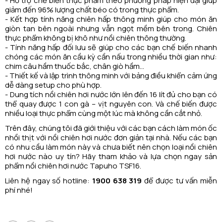
- Hỗ trợ chế biến thực phẩm theo phương pháp hiện đại giúp
giảm đến 96% lượng chất béo có trong thực phẩm.
- Kết hợp tính năng chiên hấp thông minh giúp cho món ăn
giòn tan bên ngoài nhưng vẫn ngọt mềm bên trong. Chiên
thực phẩm không bị khô như nồi chiên thông thường.
- Tính năng hấp đối lưu sẽ giúp cho các bạn chế biến nhanh
chóng các món ăn cầu kỳ cần nấu trong nhiều thời gian như:
chim câu hầm thuốc bắc, chân giò hầm…
- Thiết kế và lập trình thông minh với bảng điều khiển cảm ứng
dễ dàng setup cho phù hợp.
- Dung tích nồi chiên hơi nước lớn lên đến 16 lít đủ cho bạn có
thể quay được 1 con gà – vịt nguyên con. Và chế biến được
nhiều loại thực phẩm cùng một lúc mà không cần cắt nhỏ.
Trên đây, chúng tôi đã giới thiệu với các bạn cách làm món ốc
nhồi thịt với nồi chiên hơi nước đơn giản tại nhà. Nếu các bạn
có nhu cầu làm món này và chưa biết nên chọn loại nồi chiên
hơi nước nào uy tín? Hãy tham khảo và lựa chọn ngay sản
phẩm nồi chiên hơi nước Tapuho TSF16.
Liên hệ ngay số hotline:
1900 638 319
để được tư vấn miễn
phí nhé!