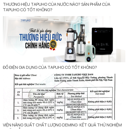
THƯƠNG HIỆU TAPUHO CỦA NƯỚC NÀO? SẢN PHẨM CỦA
TAPUHO CÓ TỐT KHÔNG?
ĐỒ ĐIỆN GIA DỤNG CỦA TAPUHO CÓ TỐT KHÔNG?
VIỆN NĂNG SUẤT CHẤT LƯỢNG DEMING: KẾT QUẢ THỬ NGHIỆM