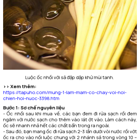
Luộc ốc nhồi với sả đập dập khử mùi tanh.
>> Xem thêm:
https://tapuho.com/mung-1-lam-mam-co-chay-voi-noi-
chien-hoi-nuoc-3398.htm
Bước 1: Sơ chế nguyên liệu
- Ốc nhồi sau khi mua về, các bạn đem đi rửa sạch rồi đem
ngâm với nước sạch cho thêm vào lát ớt vào. Làm cách này,
ốc sẽ nhanh nhả hết các chất bẩn trong ra ngoài.
- Sau đó, bạn mang ốc đi rửa sạch 2-3 lần dưới vòi nước rồi vớt
ốc ra cho vào nồi luộc chung với 2 nhánh sả trong vòng 10 –